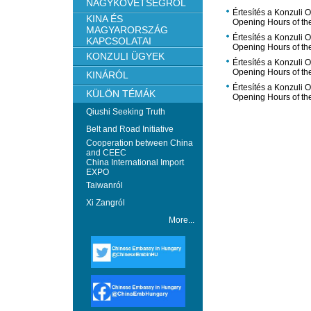
NAGYKÖVETSÉGRŐL
Értesítés a Konzuli 
KINA ÉS
Opening Hours of th
MAGYARORSZÁG
Értesítés a Konzuli 
KAPCSOLATAI
Opening Hours of th
KONZULI ÜGYEK
Értesítés a Konzuli 
Opening Hours of th
KINÁRÓL
Értesítés a Konzuli 
KÜLÖN TÉMÁK
Opening Hours of th
Qiushi Seeking Truth
Belt and Road Initiative
Cooperation between China
and CEEC
China International Import
EXPO
Taiwanról
Xi Zangról
More...