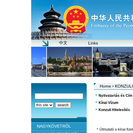
中文
Links
Home
KONZULI
>
Nyitvatartás és Cím 
Kínai Vízum
Konzuli Hitelesítés
NAGYKÖVETRŐL
Útmutató a kínai fiz