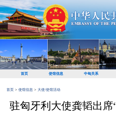
首页
使馆信息
中匈关系
首页
>
使馆信息
>
大使/使馆活动
驻匈牙利大使龚韬出席