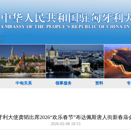
中匈关系
领事服务
资料
专
牙利大使龚韬出席2026“欢乐春节”布达佩斯唐人街新春庙
2026-02-08 18:53