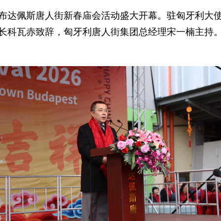
春节”布达佩斯唐人街新春庙会活动盛大开幕。驻匈牙利
长科瓦赤致辞，匈牙利唐人街集团总经理宋一楠主持