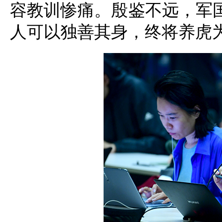
容教训惨痛。殷鉴不远，军国
人可以独善其身，终将养虎