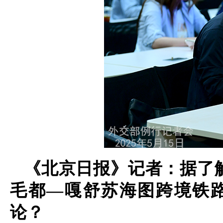
《北京日报》记者：据了解
毛都—嘎舒苏海图跨境铁
论？